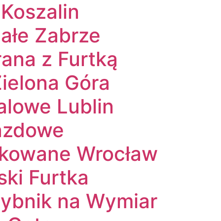
Koszalin
iałe Zabrze
ana z Furtką
ielona Góra
alowe Lublin
azdowe
nkowane Wrocław
ki Furtka
ybnik na Wymiar