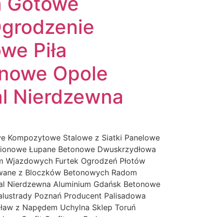
a Gotowe
Ogrodzenie
we Piła
onowe Opole
al Nierdzewna
e Kompozytowe Stalowe z Siatki Panelowe
bionowe Łupane Betonowe Dwuskrzydłowa
am Wjazdowych Furtek Ogrodzeń Płotów
rowane z Bloczków Betonowych Radom
tal Nierdzewna Aluminium Gdańsk Betonowe
alustrady Poznań Producent Palisadowa
cław z Napędem Uchylna Sklep Toruń