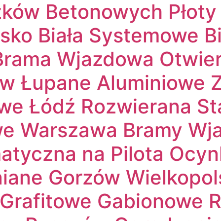
ków Betonowych Płoty 
lsko Biała Systemowe B
rama Wjazdowa Otwier
w Łupane Aluminiowe Z
owe Łódź Rozwierana St
we Warszawa Bramy Wj
atyczna na Pilota Ocy
iane Gorzów Wielkopols
Grafitowe Gabionowe R