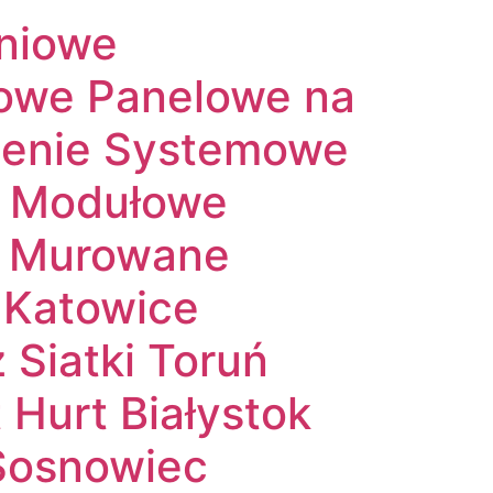
niowe
owe Panelowe na
dzenie Systemowe
e Modułowe
e Murowane
 Katowice
Siatki Toruń
Hurt Białystok
Sosnowiec