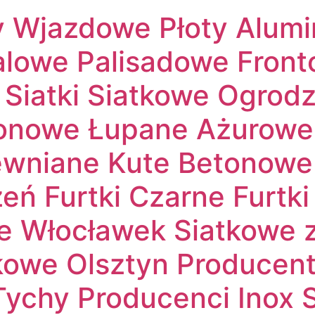
 Wjazdowe Płoty Alumi
lowe Palisadowe Front
 Siatki Siatkowe Ogro
ionowe Łupane Ażurow
wniane Kute Betonow
ń Furtki Czarne Furtki
 Włocławek Siatkowe z 
we Olsztyn Producent 
ychy Producenci Inox 