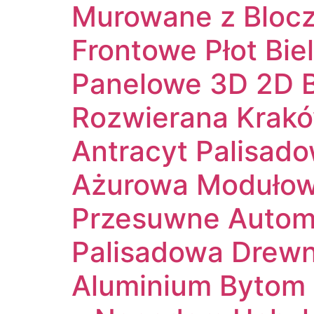
Murowane z Blocz
Frontowe Płot Bie
Panelowe 3D 2D B
Rozwierana Krakó
Antracyt Palisad
Ażurowa Moduło
Przesuwne Autom
Palisadowa Drewn
Aluminium Bytom 