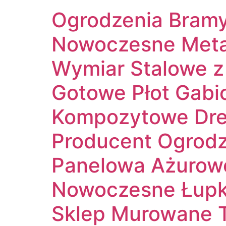
Ogrodzenia Bramy
Nowoczesne Meta
Wymiar Stalowe z
Gotowe Płot Gab
Kompozytowe Dre
Producent Ogrodze
Panelowa Ażurowe
Nowoczesne Łupko
Sklep Murowane T