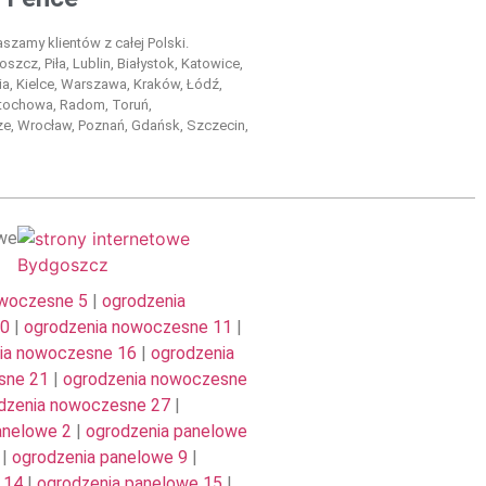
szamy klientów z całej Polski.
szcz, Piła, Lublin, Białystok, Katowice,
a, Kielce, Warszawa, Kraków, Łódź,
tochowa, Radom, Toruń,
e, Wrocław, Poznań, Gdańsk, Szczecin,
owe
owoczesne 5
|
ogrodzenia
10
|
ogrodzenia nowoczesne 11
|
ia nowoczesne 16
|
ogrodzenia
sne 21
|
ogrodzenia nowoczesne
dzenia nowoczesne 27
|
anelowe 2
|
ogrodzenia panelowe
|
ogrodzenia panelowe 9
|
 14
|
ogrodzenia panelowe 15
|