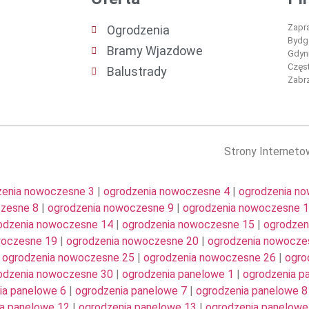
Zapra
Ogrodzenia
Bydgo
Bramy Wjazdowe
Gdyni
Częs
Balustrady
Zabrz
Strony Internet
zenia nowoczesne 3
|
ogrodzenia nowoczesne 4
|
ogrodzenia n
czesne 8
|
ogrodzenia nowoczesne 9
|
ogrodzenia nowoczesne 
odzenia nowoczesne 14
|
ogrodzenia nowoczesne 15
|
ogrodzen
woczesne 19
|
ogrodzenia nowoczesne 20
|
ogrodzenia nowocze
|
ogrodzenia nowoczesne 25
|
ogrodzenia nowoczesne 26
|
ogro
odzenia nowoczesne 30
|
ogrodzenia panelowe 1
|
ogrodzenia p
ia panelowe 6
|
ogrodzenia panelowe 7
|
ogrodzenia panelowe 8
a panelowe 12
|
ogrodzenia panelowe 13
|
ogrodzenia panelowe