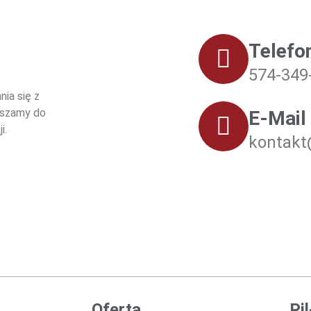
Telefo
574-349
ia się z
aszamy do
E-Mail
i.
kontakt
Oferta
Pi