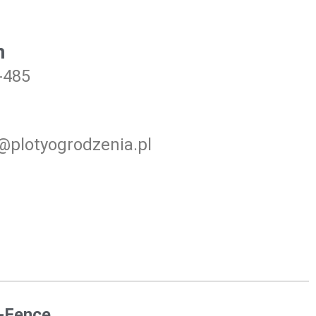
n
-485
@plotyogrodzenia.pl
l-Fence