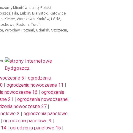
szamy klientów z całej Polski.
szcz, Piła, Lublin, Białystok, Katowice,
a, Kielce, Warszawa, Kraków, Łódź,
tochowa, Radom, Toruń,
e, Wrocław, Poznań, Gdańsk, Szczecin,
owe
owoczesne 5
|
ogrodzenia
10
|
ogrodzenia nowoczesne 11
|
ia nowoczesne 16
|
ogrodzenia
sne 21
|
ogrodzenia nowoczesne
dzenia nowoczesne 27
|
anelowe 2
|
ogrodzenia panelowe
|
ogrodzenia panelowe 9
|
 14
|
ogrodzenia panelowe 15
|