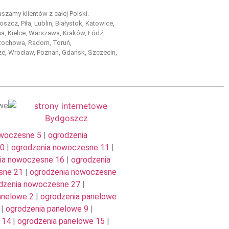
szamy klientów z całej Polski.
szcz, Piła, Lublin, Białystok, Katowice,
a, Kielce, Warszawa, Kraków, Łódź,
tochowa, Radom, Toruń,
e, Wrocław, Poznań, Gdańsk, Szczecin,
owe
owoczesne 5
|
ogrodzenia
10
|
ogrodzenia nowoczesne 11
|
ia nowoczesne 16
|
ogrodzenia
sne 21
|
ogrodzenia nowoczesne
dzenia nowoczesne 27
|
anelowe 2
|
ogrodzenia panelowe
|
ogrodzenia panelowe 9
|
 14
|
ogrodzenia panelowe 15
|