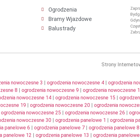
Zapra
Ogrodzenia
Bydgo
Bramy Wjazdowe
Gdyni
Częs
Balustrady
Zabrz
Strony Internet
zenia nowoczesne 3
|
ogrodzenia nowoczesne 4
|
ogrodzenia n
czesne 8
|
ogrodzenia nowoczesne 9
|
ogrodzenia nowoczesne 
odzenia nowoczesne 14
|
ogrodzenia nowoczesne 15
|
ogrodzen
woczesne 19
|
ogrodzenia nowoczesne 20
|
ogrodzenia nowocze
|
ogrodzenia nowoczesne 25
|
ogrodzenia nowoczesne 26
|
ogro
odzenia nowoczesne 30
|
ogrodzenia panelowe 1
|
ogrodzenia p
ia panelowe 6
|
ogrodzenia panelowe 7
|
ogrodzenia panelowe 8
a panelowe 12
|
ogrodzenia panelowe 13
|
ogrodzenia panelowe