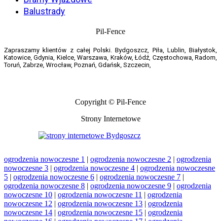
Balustrady
Pil-Fence
Zapraszamy klientów z całej Polski. Bydgoszcz, Piła, Lublin, Białystok,
Katowice, Gdynia, Kielce, Warszawa, Kraków, Łódź, Częstochowa, Radom,
Toruń, Zabrze, Wrocław, Poznań, Gdańsk, Szczecin,
Copyright © Pil-Fence
Strony Internetowe
ogrodzenia nowoczesne 1
|
ogrodzenia nowoczesne 2
|
ogrodzenia
nowoczesne 3
|
ogrodzenia nowoczesne 4
|
ogrodzenia nowoczesne
5
|
ogrodzenia nowoczesne 6
|
ogrodzenia nowoczesne 7
|
ogrodzenia nowoczesne 8
|
ogrodzenia nowoczesne 9
|
ogrodzenia
nowoczesne 10
|
ogrodzenia nowoczesne 11
|
ogrodzenia
nowoczesne 12
|
ogrodzenia nowoczesne 13
|
ogrodzenia
nowoczesne 14
|
ogrodzenia nowoczesne 15
|
ogrodzenia