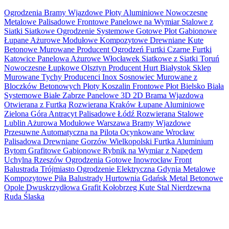
Ogrodzenia Bramy Wjazdowe Płoty Aluminiowe Nowoczesne
Metalowe Palisadowe Frontowe Panelowe na Wymiar Stalowe z
Siatki Siatkowe Ogrodzenie Systemowe Gotowe Płot Gabionowe
Łupane Ażurowe Modułowe Kompozytowe Drewniane Kute
Betonowe Murowane Producent Ogrodzeń Furtki Czarne Furtki
Katowice Panelowa Ażurowe Włocławek Siatkowe z Siatki Toruń
Nowoczesne Łupkowe Olsztyn Producent Hurt Białystok Sklep
Murowane Tychy Producenci Inox Sosnowiec Murowane z
Bloczków Betonowych Płoty Koszalin Frontowe Płot Bielsko Biała
Systemowe Białe Zabrze Panelowe 3D 2D Brama Wjazdowa
Otwierana z Furtką Rozwierana Kraków Łupane Aluminiowe
Zielona Góra Antracyt Palisadowe Łódź Rozwierana Stalowe
Lublin Ażurowa Modułowe Warszawa Bramy Wjazdowe
Przesuwne Automatyczna na Pilota Ocynkowane Wrocław
Palisadowa Drewniane Gorzów Wielkopolski Furtka Aluminium
Bytom Grafitowe Gabionowe Rybnik na Wymiar z Napędem
Uchylna Rzeszów Ogrodzenia Gotowe Inowrocław Front
Balustrada Trójmiasto Ogrodzenie Elektryczna Gdynia Metalowe
Kompozytowe Piła Balustrady Hurtownia Gdańsk Metal Betonowe
Opole Dwuskrzydłowa Grafit Kołobrzeg Kute Stal Nierdzewna
Ruda Ślaska