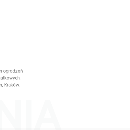
em ogrodzeń
iatkowych.
n, Kraków.
NIA