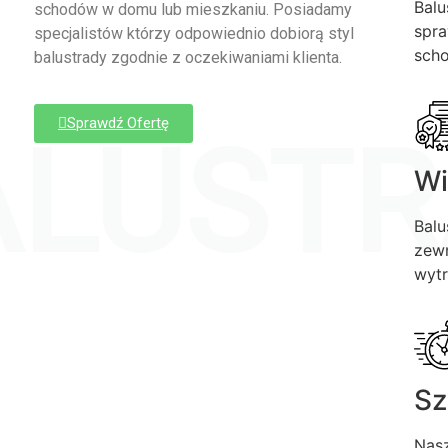
Balu
schodów w domu lub mieszkaniu. Posiadamy
spra
specjalistów którzy odpowiednio dobiorą styl
sch
balustrady zgodnie z oczekiwaniami klienta.
Sprawdź Ofertę
ALUSTR
Wi
Balu
zewn
wytr
Sz
Nasz