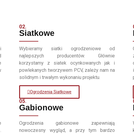
02.
Siatkowe
i
Wybieramy siatki ogrodzeniowe od
d
najlepszych producentów. Głównie
e
korzystamy z siatek ocynkowanych jak i
w
powlekanych tworzywem PCV, zależy nam na
solidnym i trwałym wykonaniu projektu.
Ogrodzenia Siatkowe
05.
Gabionowe
e
Ogrodzenia gabionowe zapewniają
.
nowoczesny wygląd, a przy tym bardzo