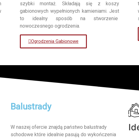
h
szybki montaż. Składają się z koszy
w
gabionowych wypełnionych kamieniami. Jest
to idealny sposób na stworzenie
nowoczesnego ogrodzenia.
Ogrodzenia Gabionowe
Balustrady
Id
W naszej ofercie znajdą państwo balustrady
schodowe które idealnie pasują do wykończenia