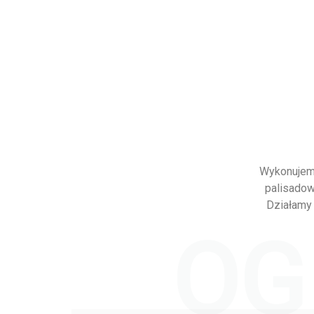
Wykonujemy
palisadow
Działamy 
OG