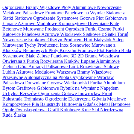
Ogrodzenia Bramy Wjazdowe Płoty Aluminiowe Nowoczesne
Metalowe Palisadowe Frontowe Panelowe na Wymiar Stalowe z
Siatki Siatkowe Ogrodzenie Systemowe Gotowe Płot Gabionowe
Łupane Ażurowe Modułowe Kompozytowe Drewniane Kute
Betonowe Murowane Producent Ogrodzeń Furtki Czarne Furtki
Katowice Panelowa Ażurowe Włocławek Siatkowe z Siatki Toruń
Nowoczesne Łupkowe Olsztyn Producent Hurt Białystok Sklep
Murowane Tychy Producenci Inox Sosnowiec Murowane z
Bloczków Betonowych Płoty Koszalin Frontowe Płot Bielsko Biała
Systemowe Białe Zabrze Panelowe 3D 2D Brama Wjazdowa
Otwierana z Furtką Rozwierana Kraków Łupane Aluminiowe
Zielona Góra Antracyt Palisadowe Łódź Rozwierana Stalowe
Lublin Ażurowa Modułowe Warszawa Bramy Wjazdowe
Przesuwne Automatyczna na Pilota Ocynkowane Wrocław
Palisadowa Drewniane Gorzów Wielkopolski Furtka Aluminium
Bytom Grafitowe Gabionowe Rybnik na Wymiar z Napędem
Uchylna Rzeszów Ogrodzenia Gotowe Inowrocław Front
Balustrada Trójmiasto Ogrodzenie Elektryczna Gdynia Metalowe
Kompozytowe Piła Balustrady Hurtownia Gdańsk Metal Betonowe
Opole Dwuskrzydłowa Grafit Kołobrzeg Kute Stal Nierdzewna
Ruda Ślaska