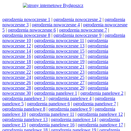
ogrodzenia nowoczesne 1
|
ogrodzenia nowoczesne 2
|
ogrodzenia
nowoczesne 3
|
ogrodzenia nowoczesne 4
|
ogrodzenia nowoczesne
5
|
ogrodzenia nowoczesne 6
|
ogrodzenia nowoczesne 7
|
ogrodzenia nowoczesne 8
|
ogrodzenia nowoczesne 9
|
ogrodzenia
nowoczesne 10
|
ogrodzenia nowoczesne 11
|
ogrodzenia
nowoczesne 12
|
ogrodzenia nowoczesne 13
|
ogrodzenia
nowoczesne 14
|
ogrodzenia nowoczesne 15
|
ogrodzenia
nowoczesne 16
|
ogrodzenia nowoczesne 17
|
ogrodzenia
nowoczesne 18
|
ogrodzenia nowoczesne 19
|
ogrodzenia
nowoczesne 20
|
ogrodzenia nowoczesne 21
|
ogrodzenia
nowoczesne 22
|
ogrodzenia nowoczesne 23
|
ogrodzenia
nowoczesne 24
|
ogrodzenia nowoczesne 25
|
ogrodzenia
nowoczesne 26
|
ogrodzenia nowoczesne 27
|
ogrodzenia
nowoczesne 28
|
ogrodzenia nowoczesne 29
|
ogrodzenia
nowoczesne 30
|
ogrodzenia panelowe 1
|
ogrodzenia panelowe 2
|
ogrodzenia panelowe 3
|
ogrodzenia panelowe 4
|
ogrodzenia
panelowe 5
|
ogrodzenia panelowe 6
|
ogrodzenia panelowe 7
|
ogrodzenia panelowe 8
|
ogrodzenia panelowe 9
|
ogrodzenia
panelowe 10
|
ogrodzenia panelowe 11
|
ogrodzenia panelowe 12
|
ogrodzenia panelowe 13
|
ogrodzenia panelowe 14
|
ogrodzenia
panelowe 15
|
ogrodzenia panelowe 16
|
ogrodzenia panelowe 17
|
ogrodzenia panelowe 18
|
ogrodzenia panelowe 19
|
ogrodzenia