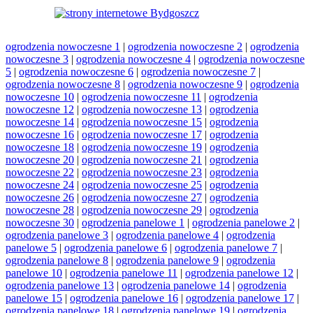
ogrodzenia nowoczesne 1
|
ogrodzenia nowoczesne 2
|
ogrodzenia
nowoczesne 3
|
ogrodzenia nowoczesne 4
|
ogrodzenia nowoczesne
5
|
ogrodzenia nowoczesne 6
|
ogrodzenia nowoczesne 7
|
ogrodzenia nowoczesne 8
|
ogrodzenia nowoczesne 9
|
ogrodzenia
nowoczesne 10
|
ogrodzenia nowoczesne 11
|
ogrodzenia
nowoczesne 12
|
ogrodzenia nowoczesne 13
|
ogrodzenia
nowoczesne 14
|
ogrodzenia nowoczesne 15
|
ogrodzenia
nowoczesne 16
|
ogrodzenia nowoczesne 17
|
ogrodzenia
nowoczesne 18
|
ogrodzenia nowoczesne 19
|
ogrodzenia
nowoczesne 20
|
ogrodzenia nowoczesne 21
|
ogrodzenia
nowoczesne 22
|
ogrodzenia nowoczesne 23
|
ogrodzenia
nowoczesne 24
|
ogrodzenia nowoczesne 25
|
ogrodzenia
nowoczesne 26
|
ogrodzenia nowoczesne 27
|
ogrodzenia
nowoczesne 28
|
ogrodzenia nowoczesne 29
|
ogrodzenia
nowoczesne 30
|
ogrodzenia panelowe 1
|
ogrodzenia panelowe 2
|
ogrodzenia panelowe 3
|
ogrodzenia panelowe 4
|
ogrodzenia
panelowe 5
|
ogrodzenia panelowe 6
|
ogrodzenia panelowe 7
|
ogrodzenia panelowe 8
|
ogrodzenia panelowe 9
|
ogrodzenia
panelowe 10
|
ogrodzenia panelowe 11
|
ogrodzenia panelowe 12
|
ogrodzenia panelowe 13
|
ogrodzenia panelowe 14
|
ogrodzenia
panelowe 15
|
ogrodzenia panelowe 16
|
ogrodzenia panelowe 17
|
ogrodzenia panelowe 18
|
ogrodzenia panelowe 19
|
ogrodzenia