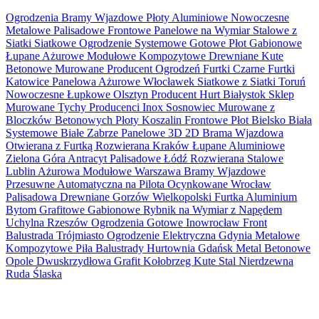
Ogrodzenia Bramy Wjazdowe Płoty Aluminiowe Nowoczesne
Metalowe Palisadowe Frontowe Panelowe na Wymiar Stalowe z
Siatki Siatkowe Ogrodzenie Systemowe Gotowe Płot Gabionowe
Łupane Ażurowe Modułowe Kompozytowe Drewniane Kute
Betonowe Murowane Producent Ogrodzeń Furtki Czarne Furtki
Katowice Panelowa Ażurowe Włocławek Siatkowe z Siatki Toruń
Nowoczesne Łupkowe Olsztyn Producent Hurt Białystok Sklep
Murowane Tychy Producenci Inox Sosnowiec Murowane z
Bloczków Betonowych Płoty Koszalin Frontowe Płot Bielsko Biała
Systemowe Białe Zabrze Panelowe 3D 2D Brama Wjazdowa
Otwierana z Furtką Rozwierana Kraków Łupane Aluminiowe
Zielona Góra Antracyt Palisadowe Łódź Rozwierana Stalowe
Lublin Ażurowa Modułowe Warszawa Bramy Wjazdowe
Przesuwne Automatyczna na Pilota Ocynkowane Wrocław
Palisadowa Drewniane Gorzów Wielkopolski Furtka Aluminium
Bytom Grafitowe Gabionowe Rybnik na Wymiar z Napędem
Uchylna Rzeszów Ogrodzenia Gotowe Inowrocław Front
Balustrada Trójmiasto Ogrodzenie Elektryczna Gdynia Metalowe
Kompozytowe Piła Balustrady Hurtownia Gdańsk Metal Betonowe
Opole Dwuskrzydłowa Grafit Kołobrzeg Kute Stal Nierdzewna
Ruda Ślaska