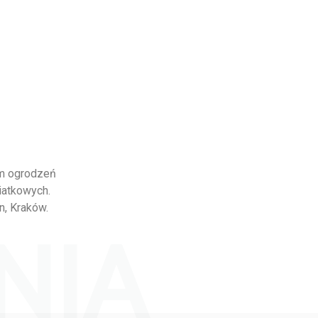
em ogrodzeń
iatkowych.
n, Kraków.
NIA