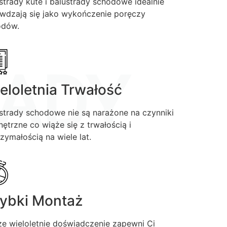
strady kute i balustrady schodowe idealnie
wdzają się jako wykończenie poręczy
odów.
ADY
eloletnia Trwałość
strady schodowe nie są narażone na czynniki
ętrzne co wiąże się z trwałością i
zymałością na wiele lat.
ybki Montaż
e wieloletnie doświadczenie zapewni Ci