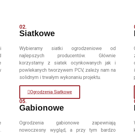
02.
Siatkowe
i
Wybieramy siatki ogrodzeniowe od
d
najlepszych producentów. Głównie
e
korzystamy z siatek ocynkowanych jak i
w
powlekanych tworzywem PCV, zależy nam na
solidnym i trwałym wykonaniu projektu.
Ogrodzenia Siatkowe
05.
Gabionowe
e
Ogrodzenia gabionowe zapewniają
.
nowoczesny wygląd, a przy tym bardzo