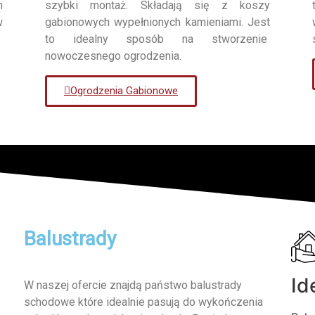
h
szybki montaż. Składają się z koszy
w
gabionowych wypełnionych kamieniami. Jest
to idealny sposób na stworzenie
nowoczesnego ogrodzenia.
Ogrodzenia Gabionowe
Balustrady
Id
W naszej ofercie znajdą państwo balustrady
schodowe które idealnie pasują do wykończenia