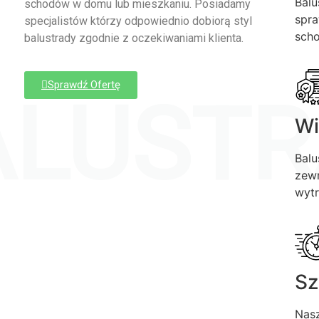
Balu
schodów w domu lub mieszkaniu. Posiadamy
spra
specjalistów którzy odpowiednio dobiorą styl
sch
balustrady zgodnie z oczekiwaniami klienta.
Sprawdź Ofertę
ALUSTR
Wi
Balu
zewn
wytr
Sz
Nasz