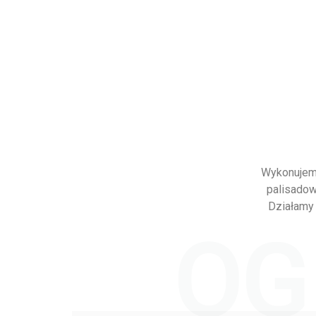
Wykonujemy
palisadow
Działamy 
OG