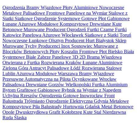
Ogrodzenia Bramy Wjazdowe Płoty Aluminiowe Nowoczesne
Metalowe Palisadowe Frontowe Panelowe na Wymiar Stalowe z
Siatki Siatkowe Ogrodzenie Systemowe Gotowe Płot Gabionowe
Łupane Ażurowe Modułowe Kompozytowe Drewniane Kute
Betonowe Murowane Producent Ogrodzeń Furtki Czarne Furtki
Katowice Panelowa Ażurowe Włocławek Siatkowe z Siatki Toruń
Nowoczesne Łupkowe Olsztyn Producent Hurt Białystok Sklep
Murowane Tychy Producenci Inox Sosnowiec Murowane z
Bloczków Betonowych Płoty Koszalin Frontowe Płot Bielsko Biała
Systemowe Białe Zabrze Panelowe 3D 2D Brama Wjazdowa
Otwierana z Furtką Rozwierana Kraków Łupane Aluminiowe
Zielona Góra Antracyt Palisadowe Łódź Rozwierana Stalowe
Lublin Ażurowa Modułowe Warszawa Bramy Wjazdowe
Przesuwne Automatyczna na Pilota Ocynkowane Wrocław
Palisadowa Drewniane Gorzów Wielkopolski Furtka Aluminium
Bytom Grafitowe Gabionowe Rybnik na Wymiar z Napędem
Uchylna Rzeszów Ogrodzenia Gotowe Inowrocław Front
Balustrada Trójmiasto Ogrodzenie Elektryczna Gdynia Metalowe
Kompozytowe Piła Balustrady Hurtownia Gdańsk Metal Betonowe
Opole Dwuskrzydłowa Grafit Kołobrzeg Kute Stal Nierdzewna
Ruda Ślaska