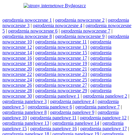
ogrodzenia nowoczesne 1
|
ogrodzenia nowoczesne 2
|
ogrodzenia
nowoczesne 3
|
ogrodzenia nowoczesne 4
|
ogrodzenia nowoczesne
5
|
ogrodzenia nowoczesne 6
|
ogrodzenia nowoczesne 7
|
ogrodzenia nowoczesne 8
|
ogrodzenia nowoczesne 9
|
ogrodzenia
nowoczesne 10
|
ogrodzenia nowoczesne 11
|
ogrodzenia
nowoczesne 12
|
ogrodzenia nowoczesne 13
|
ogrodzenia
nowoczesne 14
|
ogrodzenia nowoczesne 15
|
ogrodzenia
nowoczesne 16
|
ogrodzenia nowoczesne 17
|
ogrodzenia
nowoczesne 18
|
ogrodzenia nowoczesne 19
|
ogrodzenia
nowoczesne 20
|
ogrodzenia nowoczesne 21
|
ogrodzenia
nowoczesne 22
|
ogrodzenia nowoczesne 23
|
ogrodzenia
nowoczesne 24
|
ogrodzenia nowoczesne 25
|
ogrodzenia
nowoczesne 26
|
ogrodzenia nowoczesne 27
|
ogrodzenia
nowoczesne 28
|
ogrodzenia nowoczesne 29
|
ogrodzenia
nowoczesne 30
|
ogrodzenia panelowe 1
|
ogrodzenia panelowe 2
|
ogrodzenia panelowe 3
|
ogrodzenia panelowe 4
|
ogrodzenia
panelowe 5
|
ogrodzenia panelowe 6
|
ogrodzenia panelowe 7
|
ogrodzenia panelowe 8
|
ogrodzenia panelowe 9
|
ogrodzenia
panelowe 10
|
ogrodzenia panelowe 11
|
ogrodzenia panelowe 12
|
ogrodzenia panelowe 13
|
ogrodzenia panelowe 14
|
ogrodzenia
panelowe 15
|
ogrodzenia panelowe 16
|
ogrodzenia panelowe 17
|
ogrodzenia panelowe 18
|
ogrodzenia panelowe 19
|
ogrodzenia