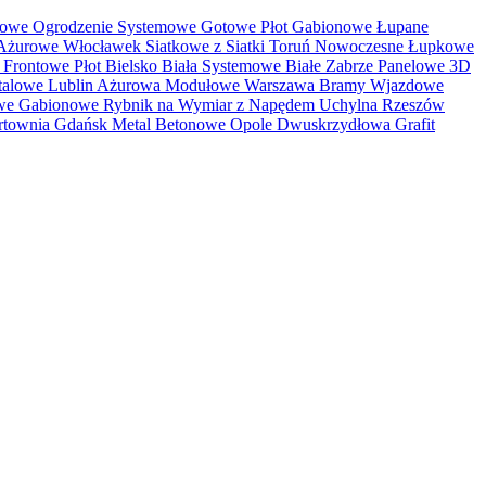
tkowe Ogrodzenie Systemowe Gotowe Płot Gabionowe Łupane
Ażurowe Włocławek Siatkowe z Siatki Toruń Nowoczesne Łupkowe
Frontowe Płot Bielsko Biała Systemowe Białe Zabrze Panelowe 3D
 Stalowe Lublin Ażurowa Modułowe Warszawa Bramy Wjazdowe
towe Gabionowe Rybnik na Wymiar z Napędem Uchylna Rzeszów
urtownia Gdańsk Metal Betonowe Opole Dwuskrzydłowa Grafit