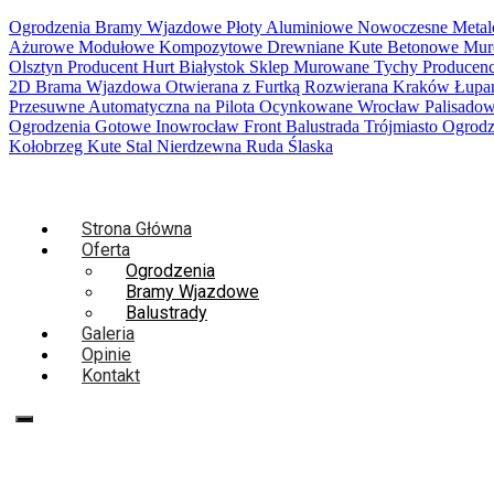
Ogrodzenia Bramy Wjazdowe Płoty Aluminiowe Nowoczesne Metalo
Ażurowe Modułowe Kompozytowe Drewniane Kute Betonowe Murowa
Olsztyn Producent Hurt Białystok Sklep Murowane Tychy Producen
2D Brama Wjazdowa Otwierana z Furtką Rozwierana Kraków Łupan
Przesuwne Automatyczna na Pilota Ocynkowane Wrocław Palisado
Ogrodzenia Gotowe Inowrocław Front Balustrada Trójmiasto Ogrod
Kołobrzeg Kute Stal Nierdzewna Ruda Ślaska
Strona Główna
Oferta
Ogrodzenia
Bramy Wjazdowe
Balustrady
Galeria
Opinie
Kontakt
667-094-734
667 094 734