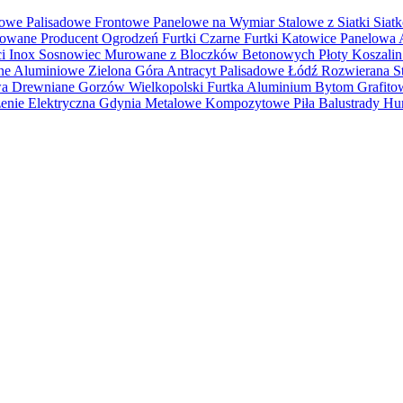
we Palisadowe Frontowe Panelowe na Wymiar Stalowe z Siatki Sia
ne Producent Ogrodzeń Furtki Czarne Furtki Katowice Panelowa 
ci Inox Sosnowiec Murowane z Bloczków Betonowych Płoty Koszalin 
e Aluminiowe Zielona Góra Antracyt Palisadowe Łódź Rozwierana
wa Drewniane Gorzów Wielkopolski Furtka Aluminium Bytom Grafi
zenie Elektryczna Gdynia Metalowe Kompozytowe Piła Balustrady H