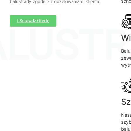
sch
balustrady zgodnie z oczekiwaniami klienta.
Sprawdź Ofertę
ALUSTR
Wi
Balu
zewn
wytr
Sz
Nasz
szyb
balu