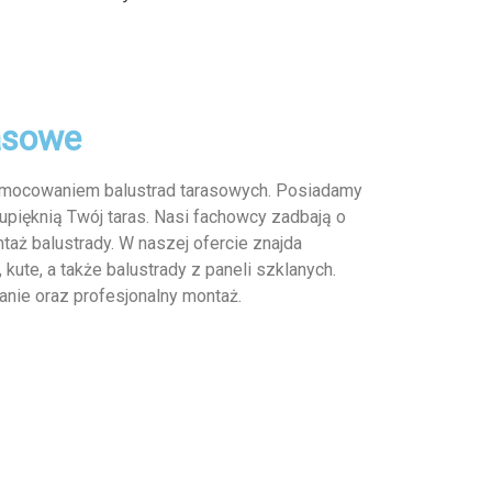
asowe
e mocowaniem balustrad tarasowych. Posiadamy
 upięknią Twój taras. Nasi fachowcy zadbają o
aż balustrady. W naszej ofercie znajda
 kute, a także balustrady z paneli szklanych.
nie oraz profesjonalny montaż.