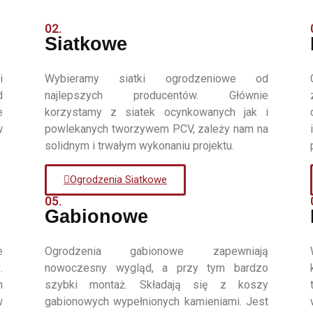
02.
Siatkowe
i
Wybieramy siatki ogrodzeniowe od
d
najlepszych producentów. Głównie
e
korzystamy z siatek ocynkowanych jak i
w
powlekanych tworzywem PCV, zależy nam na
solidnym i trwałym wykonaniu projektu.
Ogrodzenia Siatkowe
05.
Gabionowe
e
Ogrodzenia gabionowe zapewniają
.
nowoczesny wygląd, a przy tym bardzo
h
szybki montaż. Składają się z koszy
w
gabionowych wypełnionych kamieniami. Jest