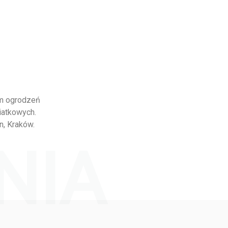
em ogrodzeń
iatkowych.
n, Kraków.
NIA