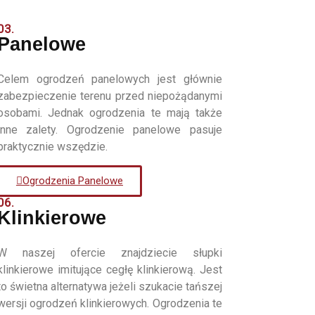
03.
Panelowe
Celem ogrodzeń panelowych jest głównie
zabezpieczenie terenu przed niepożądanymi
osobami. Jednak ogrodzenia te mają także
inne zalety. Ogrodzenie panelowe pasuje
praktycznie wszędzie.
Ogrodzenia Panelowe
06.
Klinkierowe
W naszej ofercie znajdziecie słupki
klinkierowe imitujące cegłę klinkierową. Jest
to świetna alternatywa jeżeli szukacie tańszej
wersji ogrodzeń klinkierowych. Ogrodzenia te