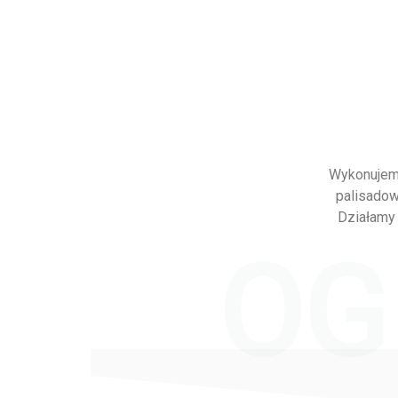
Wykonujemy
palisadow
Działamy 
OG