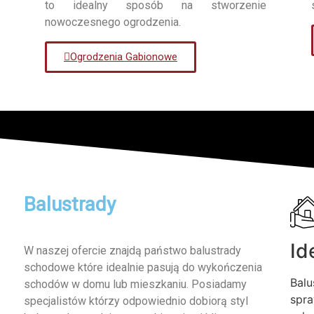
to idealny sposób na stworzenie
nowoczesnego ogrodzenia.
Ogrodzenia Gabionowe
Balustrady
Id
W naszej ofercie znajdą państwo balustrady
schodowe które idealnie pasują do wykończenia
Balu
schodów w domu lub mieszkaniu. Posiadamy
spra
specjalistów którzy odpowiednio dobiorą styl