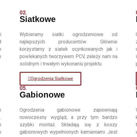
02.
Siatkowe
i
Wybieramy siatki ogrodzeniowe od
d
najlepszych producentów. Głównie
e
korzystamy z siatek ocynkowanych jak i
w
powlekanych tworzywem PCV, zależy nam na
solidnym i trwałym wykonaniu projektu.
Ogrodzenia Siatkowe
05.
Gabionowe
e
Ogrodzenia gabionowe zapewniają
.
nowoczesny wygląd, a przy tym bardzo
h
szybki montaż. Składają się z koszy
w
gabionowych wypełnionych kamieniami. Jest