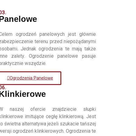
03.
Panelowe
Celem ogrodzeń panelowych jest głównie
zabezpieczenie terenu przed niepożądanymi
osobami. Jednak ogrodzenia te mają także
inne zalety. Ogrodzenie panelowe pasuje
praktycznie wszędzie.
Ogrodzenia Panelowe
06.
Klinkierowe
W naszej ofercie znajdziecie słupki
klinkierowe imitujące cegłę klinkierową. Jest
to świetna alternatywa jeżeli szukacie tańszej
wersji ogrodzeń klinkierowych. Ogrodzenia te