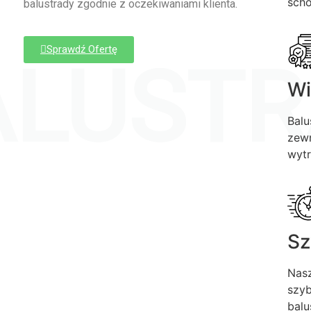
sch
balustrady zgodnie z oczekiwaniami klienta.
Sprawdź Ofertę
ALUSTR
Wi
Balu
zewn
wytr
Sz
Nasz
szyb
balu