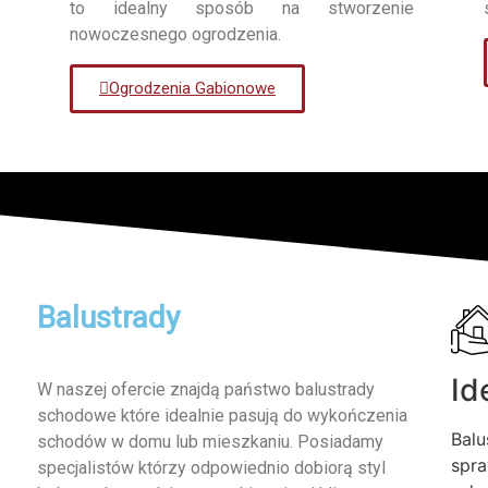
to idealny sposób na stworzenie
nowoczesnego ogrodzenia.
Ogrodzenia Gabionowe
Balustrady
Id
W naszej ofercie znajdą państwo balustrady
schodowe które idealnie pasują do wykończenia
Balu
schodów w domu lub mieszkaniu. Posiadamy
spra
specjalistów którzy odpowiednio dobiorą styl