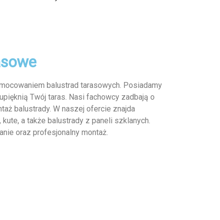
asowe
e mocowaniem balustrad tarasowych. Posiadamy
 upięknią Twój taras. Nasi fachowcy zadbają o
aż balustrady. W naszej ofercie znajda
 kute, a także balustrady z paneli szklanych.
nie oraz profesjonalny montaż.