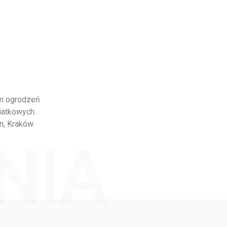
em ogrodzeń
iatkowych.
n, Kraków.
NIA