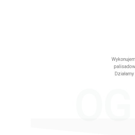
Wykonujemy
palisadow
Działamy 
OG