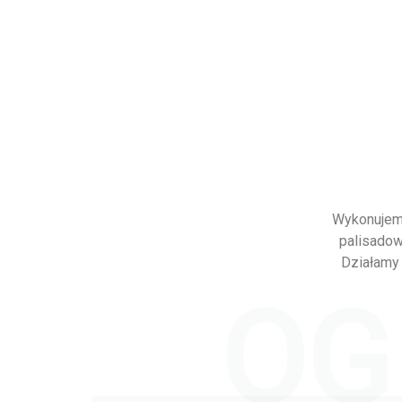
Wykonujemy
palisadow
Działamy 
OG