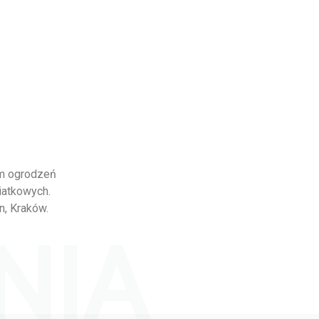
em ogrodzeń
iatkowych.
n, Kraków.
NIA