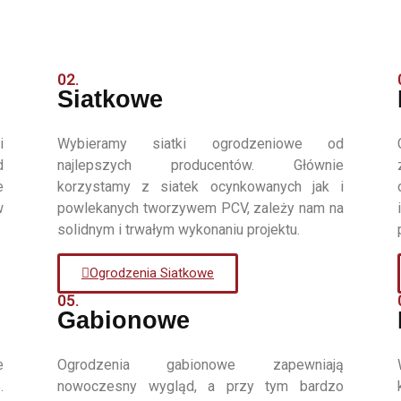
02.
Siatkowe
i
Wybieramy siatki ogrodzeniowe od
d
najlepszych producentów. Głównie
e
korzystamy z siatek ocynkowanych jak i
w
powlekanych tworzywem PCV, zależy nam na
solidnym i trwałym wykonaniu projektu.
Ogrodzenia Siatkowe
05.
Gabionowe
e
Ogrodzenia gabionowe zapewniają
.
nowoczesny wygląd, a przy tym bardzo