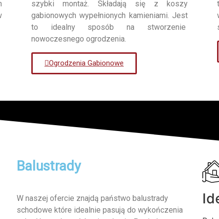
h
szybki montaż. Składają się z koszy
w
gabionowych wypełnionych kamieniami. Jest
to idealny sposób na stworzenie
nowoczesnego ogrodzenia.
Ogrodzenia Gabionowe
Balustrady
Id
W naszej ofercie znajdą państwo balustrady
schodowe które idealnie pasują do wykończenia