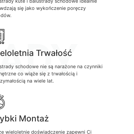
strady kute i balustrady schodowe idealnie
wdzają się jako wykończenie poręczy
odów.
ADY
eloletnia Trwałość
strady schodowe nie są narażone na czynniki
ętrzne co wiąże się z trwałością i
zymałością na wiele lat.
ybki Montaż
e wieloletnie doświadczenie zapewni Ci