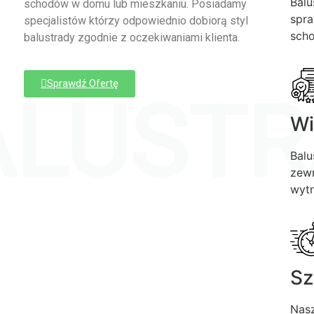
Balu
schodów w domu lub mieszkaniu. Posiadamy
spra
specjalistów którzy odpowiednio dobiorą styl
sch
balustrady zgodnie z oczekiwaniami klienta.
Sprawdź Ofertę
ALUSTR
Wi
Balu
zewn
wytr
Sz
Nasz