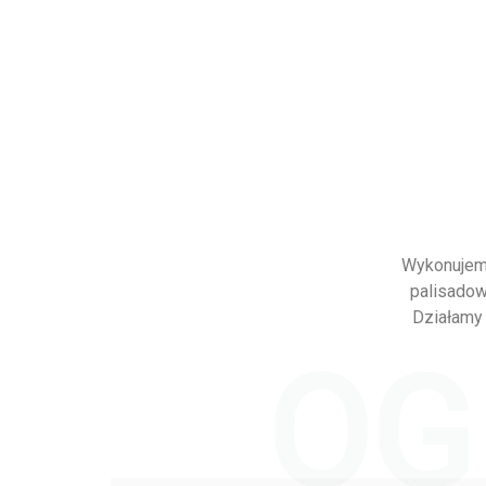
Wykonujemy
palisadow
Działamy 
OG