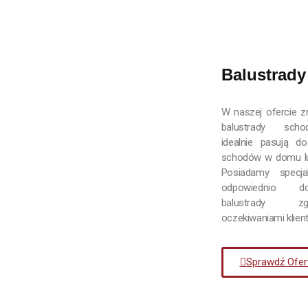
Balustrady
B
W naszej ofercie z
balustrady sch
idealnie pasują d
schodów w domu lu
Posiadamy specja
odpowiednio d
balustrady 
oczekiwaniami klient
Sprawdź Ofer