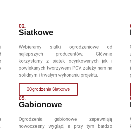
02.
Siatkowe
i
Wybieramy siatki ogrodzeniowe od
d
najlepszych producentów. Głównie
e
korzystamy z siatek ocynkowanych jak i
w
powlekanych tworzywem PCV, zależy nam na
solidnym i trwałym wykonaniu projektu.
Ogrodzenia Siatkowe
05.
Gabionowe
e
Ogrodzenia gabionowe zapewniają
.
nowoczesny wygląd, a przy tym bardzo