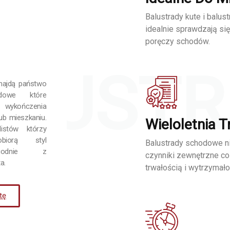
Balustrady kute i balu
idealnie sprawdzają si
poręczy schodów.
ALUSTR
najdą państwo
odowe które
o wykończenia
b mieszkaniu.
Wieloletnia 
listów którzy
obiorą styl
Balustrady schodowe n
zgodnie z
czynniki zewnętrzne co
a.
trwałością i wytrzymałoś
tę