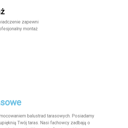
aż
wiadczenie zapewni
rofesjonalny montaż
asowe
e mocowaniem balustrad tarasowych. Posiadamy
 upięknią Twój taras. Nasi fachowcy zadbają o