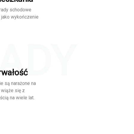
strady schodowe
ę jako wykończenie
ADY
Trwałość
ie są narażone na
 wiąże się z
cią na wiele lat.