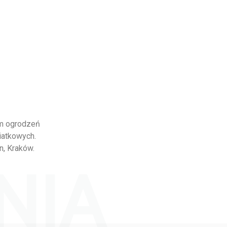
em ogrodzeń
iatkowych.
n, Kraków.
NIA